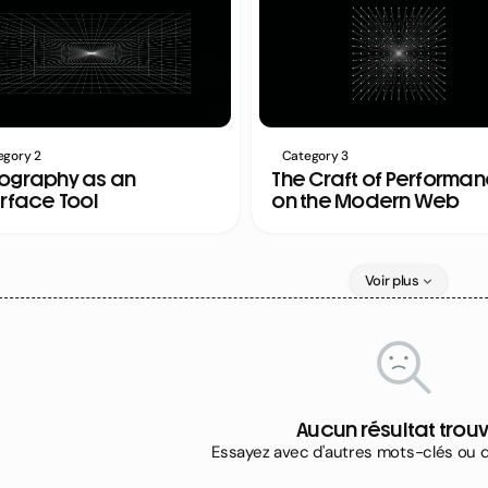
egory 2
Category 3
ography as an
The Craft of Performa
erface Tool
on the Modern Web
Voir plus
Aucun résultat trou
Essayez avec d'autres mots-clés ou d'