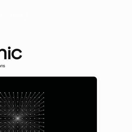
Démo
n
nic
ans