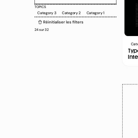
TOPICS
Category 3
Category 2
Category 1
Réinitialiser les filters
24
sur
32
Cat
Typ
Int