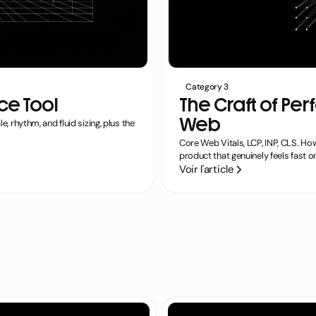
Category 3
ce Tool
The Craft of P
Web
e, rhythm, and fluid sizing, plus the
Core Web Vitals, LCP, INP, CLS. Ho
product that genuinely feels fast on
Voir l'article