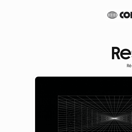
Re
Ré