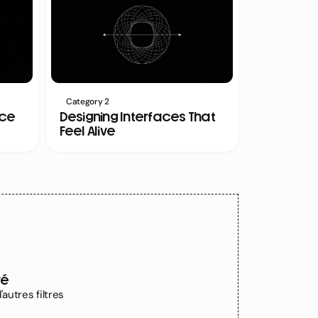
Category 2
nce
Designing Interfaces That
Feel Alive
vé
autres filtres