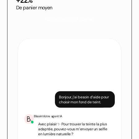
+22%
De panier moyen
Réserver une démo
Bonjour, j’ai besoin d’aide pour
choisir mon fond de teint.
Blissim
Votre agent IA
Avec plaisir ✨ Pour trouver la teinte la plus
adaptée, pouvez-vous m’envoyer un selfie
en lumière naturelle ?