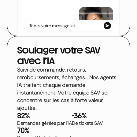
S
c
a
n
e
n
c
o
u
r
s
Tapez votre message ici...
Soulager votre SAV
Blissim
Votre agent IA
avec l’IA
Suivi de commande, retours,
remboursements, échanges… Nos agents
IA traitent chaque demande
instantanément. Votre équipe SAV se
concentre sur les cas à forte valeur
ajoutée.
82%
-36%
Demandes gérées par l’IA
De tickets SAV
70%