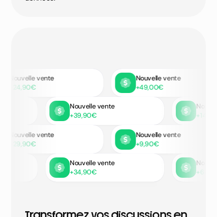
Nouvelle vente
Nouvelle vente
+24,90€
+49,00€
Nouvelle vente
Nou
+39,90€
+1
Nouvelle vente
Nouvelle vente
+29,90€
+9,90€
Nouvelle vente
Nou
+34,90€
+6
Transformez vos discussions en