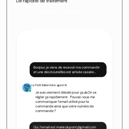
De rapidité de traitement
Réserver une démo
Blissim
Votre agent IA
Bonjour, je viens de recevoir ma commande
et une des bouteilles est arrivée cassée…
Le Petit Ballon
Votre agent IA
Je suis vraiment désolé pour ça 🙏On va
régler ça rapidement. Pouvez-vous me
communiquer l’email utilisé pour la
commande ainsi que votre numéro de
commande ?
Oui, l’email est marie.dupont@gmail.com