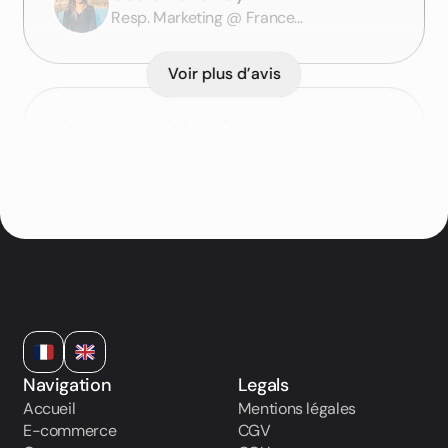
Resp. Marketing @ France
Automatismes
Voir plus d’avis
Chez Le Petit Ballon, Copernic est devenu
un allié indispensable de nos clients :
accords mets-vins, conseil sur nos
abonnements, aide à l'achat, l'agent
répond avec précision et disponibilité
24h/24. Et quand nous remontons un
feedback, l'équipe Copernic l'intègre en
quelques jours, c'est rare, et ça fait toute
la différence.
Gilles Raison
CEO @ Le Petit Ballon
Navigation
Legals
Accueil
Mentions légales
E-commerce
CGV